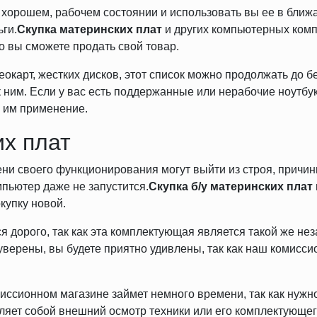
в хорошем, рабочем состоянии и использовать вы ее в бли
ги.
Скупка материнских плат
и других компьютерных ком
о вы сможете продать свой товар.
еокарт, жестких дисков, этот список можно продолжать до б
 ним. Если у вас есть поддержанные или нерабочие ноутбук
м им применение.
их плат
и своего функционирования могут выйти из строя, причины 
мпьютер даже не запустится.
Скупка б/у материнских плат
купку новой.
 дорого, так как эта комплектующая является такой же нез
 уверены, вы будете приятно удивлены, так как наш комисс
иссионном магазине займет немного времени, так как нужн
яет собой внешний осмотр техники или его комплектующего